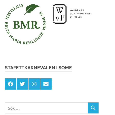
STAFETTKARNEVALEN I SOME
Facebook
X
Instagram
E-
post
Sök
SÖK
efter: