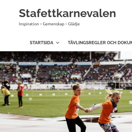
Hoppa
Stafettkarnevalen
till
innehåll
Inspiration – Gemenskap – Glädje
STARTSIDA
TÄVLINGSREGLER OCH DOKU