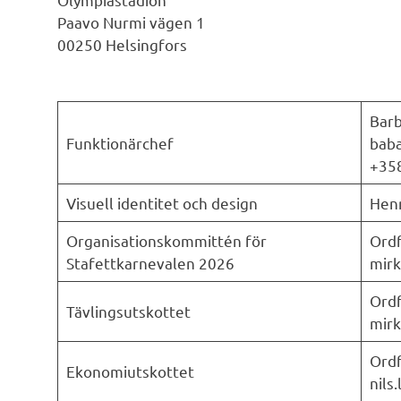
Paavo Nurmi vägen 1
00250 Helsingfors
Barb
Funktionärchef
baba
+358
Visuell identitet och design
Henr
Organisationskommittén för
Ordf
Stafettkarnevalen 2026
mirk
Ordf
Tävlingsutskottet
mirk
Ordf
Ekonomiutskottet
nils