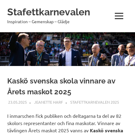
Hoppa
Stafettkarnevalen
till
innehåll
MENY
Inspiration – Gemenskap – Glädje
Kaskö svenska skola vinnare av
Årets maskot 2025
23.05.2025
JEANETTE HARF
STAFETTKARNEVALEN 2025
I inmarschen fick publiken och deltagarna ta del av 82
skolors representanter och fina maskotar. Vinnare av
tävlingen Årets maskot 2025 vanns av
Kaskö svenska