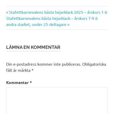
Föregående
Inläggsnavigering
Stafettkarnevalens bästa hejarklack 2025 – årskurs 1-6
Nästa
inlägg:
Stafettkarnevalens bästa hejarklack – årskurs 7-9 &
inlägg:
andra stadiet, under 25 deltagare
LÄMNA EN KOMMENTAR
Din e-postadress kommer inte publiceras.
Obligatoriska
fält är märkta
*
Kommentar
*