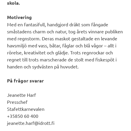
skola.
Motivering
Med en fantasifull, handgjord dräkt som fångade
småstadens charm och natur, tog årets vinnare publiken
med regnstorm. Deras maskot gestaltade en levande
havsmiljö med vass, båtar, fåglar och blå vågor – allt i
rörelse, kreativitet och glädje. Trots regnrockar och
regnet till trots marscherade de stolt med fiskespöt i
handen och sydvästen på huvudet.
På frågor svarar
Jeanette Harf
Presschef
Stafettkarnevalen
+35850 60 400
jeanette.harf@idrott.fi